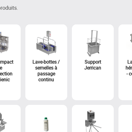
produits.
ompact
Lave-bottes /
Support
L
e
semelles à
Jerrican
hé
ection
passage
- 
ienic
continu