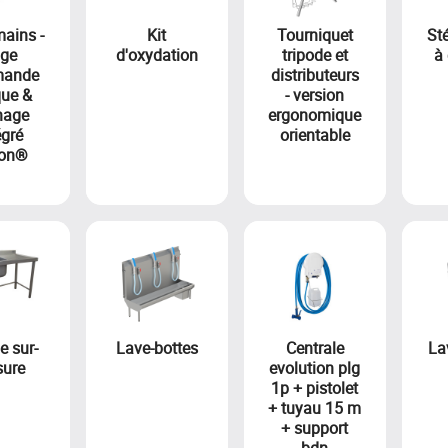
ains -
Kit
Tourniquet
Sté
ge
d'oxydation
tripode et
à
ande
distributeurs
que &
- version
hage
ergonomique
égré
orientable
on®
e sur-
Lave-bottes
Centrale
La
ure
evolution plg
1p + pistolet
+ tuyau 15 m
+ support