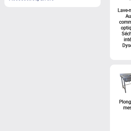
Lave-m
Au
comm
opti
Séc
int
Dys
Plong
mes