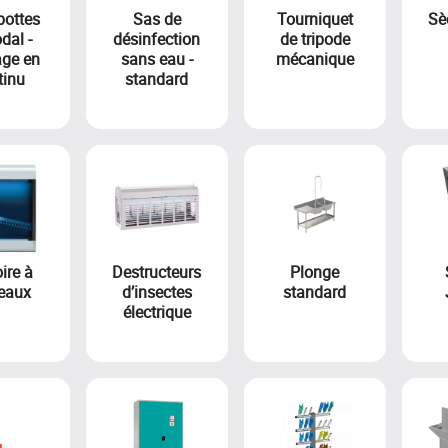
bottes
Sas de
Tourniquet
Sè
dal -
désinfection
de tripode
ge en
sans eau -
mécanique
tinu
standard
ire à
Destructeurs
Plonge
eaux
d’insectes
standard
électrique