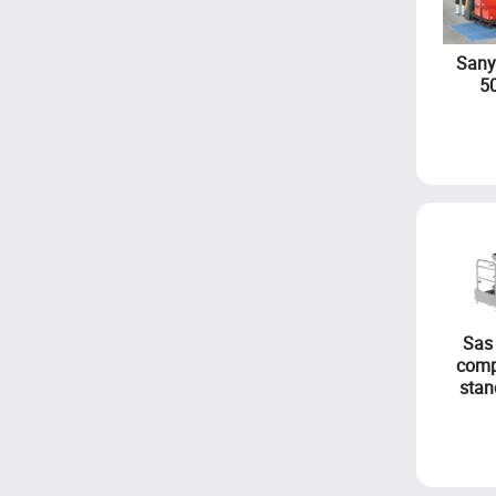
Sany
5
Sas 
comp
stan