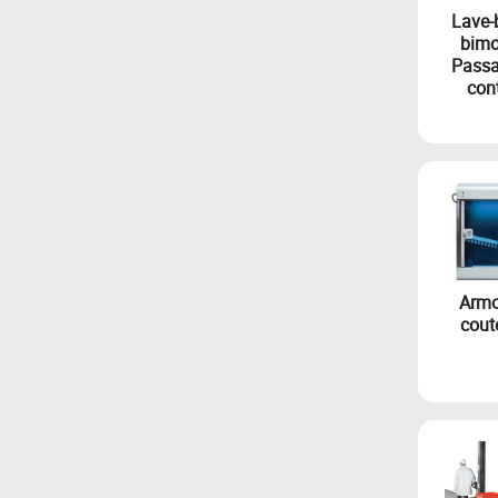
Lave-
bimo
Passa
con
Armo
cout