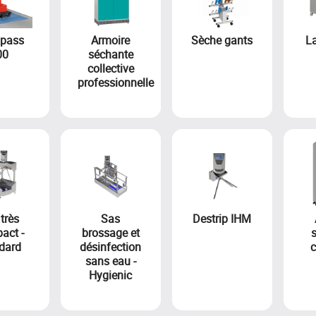
pass
Armoire
Sèche gants
L
00
séchante
collective
professionnelle
très
Sas
Destrip IHM
act -
brossage et
dard
désinfection
c
sans eau -
Hygienic