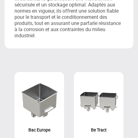
sécurisée et un stockage optimal. Adaptés aux
Multi-
FOOD FILLING
Fill
SOLUTION
normes en vigueur, ils offrent une solution fiable
pour le transport et le conditionnement des
produits, tout en assurant une parfaite résistance
à la corrosion et aux contraintes du milieu
Masquer
le
industriel.
menu
Découvrez le groupe et ses solutions
Velec
HIGH SPEED
Systems
COUNTING,
LOADING &
PACKING
SOLUTIONS
Bac Europe
Be Tract