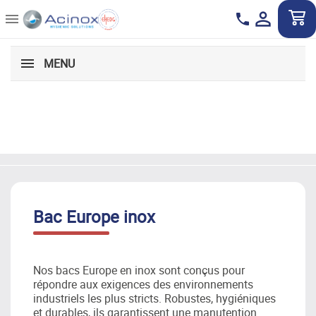


phone
Découvrez le groupe et ses solutions
Velec
COMPLETE FOOD
Group
SOLUTIONS
MENU
Découvrez le groupe et ses solutions
Acemia
INNOVATIVE
FOOD
SOLUTIONS
Bac Europe inox
Découvrez le groupe et ses solutions
Acinox
HYGIENIC
SOLUTIONS
Nos bacs Europe en inox sont conçus pour
répondre aux exigences des environnements
industriels les plus stricts. Robustes, hygiéniques
Découvrez le groupe et ses solutions
et durables, ils garantissent une manutention