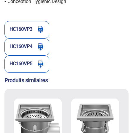
Conception Hygienic Design
•
HC160VP3
HC160VP4
HC160VP5
Produits similaires