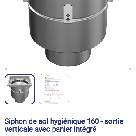
Multi-
FOOD FILLING
Fill
SOLUTION
Masquer
le
menu
Découvrez le groupe et ses solutions
Velec
HIGH SPEED
Systems
COUNTING,
LOADING &
PACKING
SOLUTIONS
Siphon de sol hygiénique 160 - sortie
verticale avec panier intégré