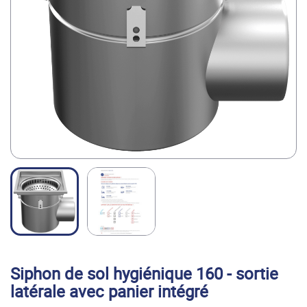
Multi-
FOOD FILLING
Fill
SOLUTION
Masquer
le
menu
Découvrez le groupe et ses solutions
Velec
HIGH SPEED
Systems
COUNTING,
LOADING &
PACKING
SOLUTIONS
Siphon de sol hygiénique 160 - sortie
latérale avec panier intégré