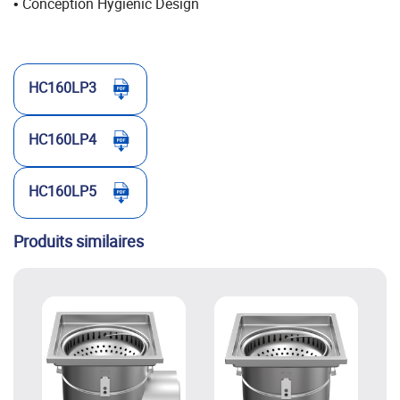
Conception Hygienic Design
•
HC160LP3
HC160LP4
HC160LP5
Produits similaires