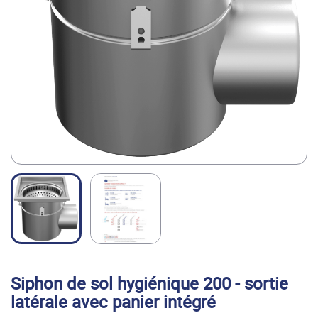
Multi-
FOOD FILLING
Fill
SOLUTION
Masquer
le
menu
Découvrez le groupe et ses solutions
Velec
HIGH SPEED
Systems
COUNTING,
LOADING &
PACKING
SOLUTIONS
Siphon de sol hygiénique 200 - sortie
latérale avec panier intégré