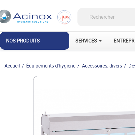
Découvrez le groupe et ses solutions
Découvrez le groupe et ses solutions
Velec
Acemia
COMPLETE
INNOVATIVE
Group
FOOD
FOOD
SOLUTIONS
SOLUTIONS
NOS PRODUITS
SERVICES
ENTREPR
Accueil
Équipements d'hygiène
Accessoires, divers
Des