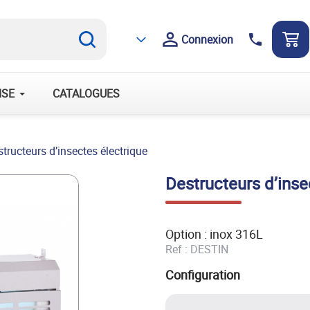
Découvrez le groupe et ses solutions
Découvrez le groupe 

phone
Connexion
Acinox
HYGIENIC
SOLUTIONS
ISE
CATALOGUES
tructeurs d’insectes électrique
Destructeurs d’inse
Option : inox 316L
Ref :
DESTIN
Configuration